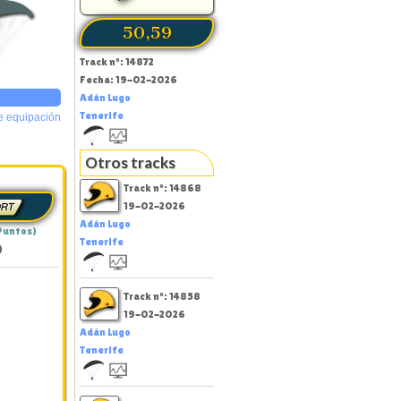
50,59
Track nº: 14872
Fecha: 19-02-2026
Adán Lugo
Tenerife
e equipación
Otros tracks
Track nº: 14868
19-02-2026
Adán Lugo
Puntos)
Tenerife
)
Track nº: 14858
19-02-2026
Adán Lugo
Tenerife