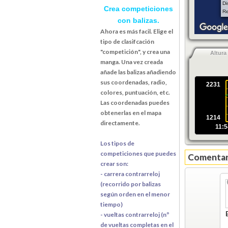
Di
Crea competiciones
Re
con balizas.
Ahora es más facil. Elige el
tipo de clasifcación
"competición", y crea una
Altura
manga. Una vez creada
añade las balizas añadiendo
sus coordenadas, radio,
2231
colores, puntuación, etc.
Las coordenadas puedes
obtenerlas en el mapa
1214
directamente.
11:5
Los tipos de
competiciones que puedes
Comentari
crear son:
- carrera contrarreloj
(recorrido por balizas
según orden en el menor
tiempo)
- vueltas contrarreloj (nº
de vueltas completas en el