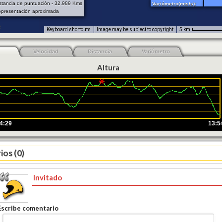
stancia de puntuación - 32.989 Kms
Variómetro(mts/s):
presentación aproximada
Keyboard shortcuts
Image may be subject to copyright
5 km
Velocidad
Distancia
Variómetro
Altura
4:29
13:5
os (0)
Invitado
Escribe comentario