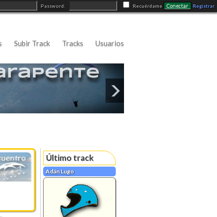
Conectar
Password:
Recuérdame
Registrar
s
Subir Track
Tracks
Usuarios
arapente
Último track
Adán Lugo