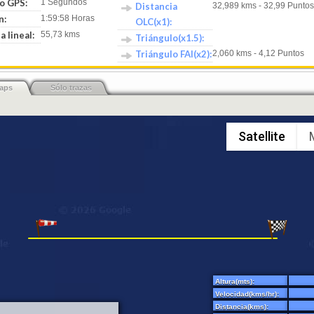
o GPS:
1 Segundos
Distancia
32,989 kms - 32,99 Puntos
n:
1:59:58 Horas
OLC(x1):
a lineal:
55,73 kms
Triángulo(x1.5):
Triángulo FAI(x2):
2,060 kms - 4,12 Puntos
aps
Sólo trazas
Satellite
Altura(mts):
Velocidad(kms/hr):
Distancia(kms):