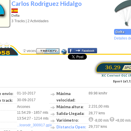
Carlos Rodriguez Hidalgo
Delta
3 Tracks | 2 Actividades
Delta
Detalles d
Visto 3522 veces
TRACK+V
958
36,29
XC Contest OLC (
Sport (x1.1
 envío:
01-10-2017
Máxima
89.98 km/hr
velocidad:
 track:
30-09-2017
Máxima altura:
2.231,00 mts
Arcones
11:54:29 - 1857 mts
Salida-Llegada:
28,77 kms
13:54:27 - 1214 mts
Variómetro:
-8,00 m/s
+8,00 m/s
...losrodr_300917.gpx
Distancia Open:
29,737 kms