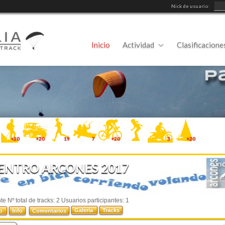
Nick de usuario:
Inicio
Actividad
Clasificacione
P
+20
+20
19
7
+20
3
+20
ENTRO ARCONES 2017
e Nº total de tracks: 2 Usuarios participantes: 1
Galería
Tracks
do
Info
Comentarios