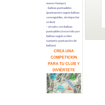
menor tiempo)
- balizas puntuables
(puntuación según balizas
conseguidas, sin importar
orden)
- circuíto con balizas
puntuables (recorrido por
balizas según orden
sumanto puntuación de
balizas)
CREA UNA
COMPETICION
PARA TU CLUB Y
DIVIÉRTETE