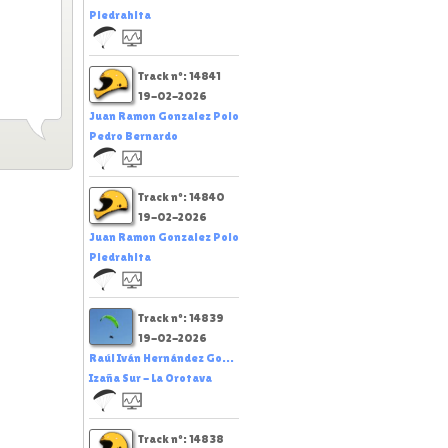
Piedrahita
Track nº: 14841
19-02-2026
Juan Ramon Gonzalez Polo
Pedro Bernardo
Track nº: 14840
19-02-2026
Juan Ramon Gonzalez Polo
Piedrahita
Track nº: 14839
19-02-2026
Raúl Iván Hernández Go...
Izaña Sur - La Orotava
Track nº: 14838