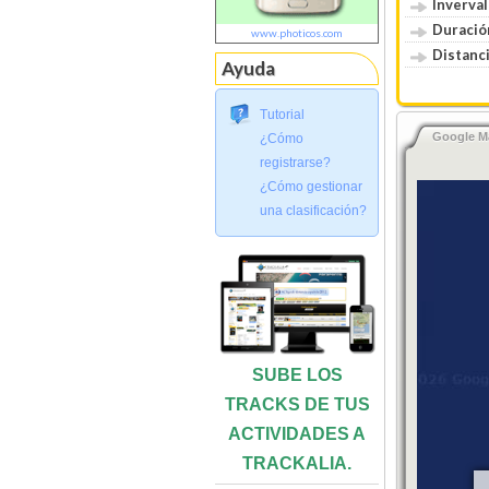
Inverval
Duració
www.photicos.com
Distanci
Ayuda
Tutorial
Google M
¿Cómo
registrarse?
¿Cómo gestionar
una clasificación?
SUBE LOS
TRACKS DE TUS
ACTIVIDADES A
TRACKALIA.