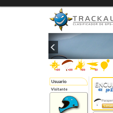
+20
+20
+20
13
Usuario
ENCU
Visitante
Parapent
Cerra