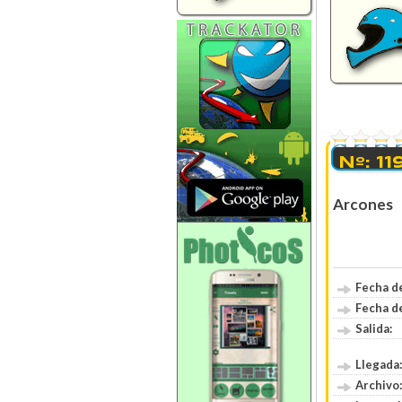
0 Votos
Nº: 11
Arcones
Fecha de
Fecha de
Salida:
Llegada:
Archivo: