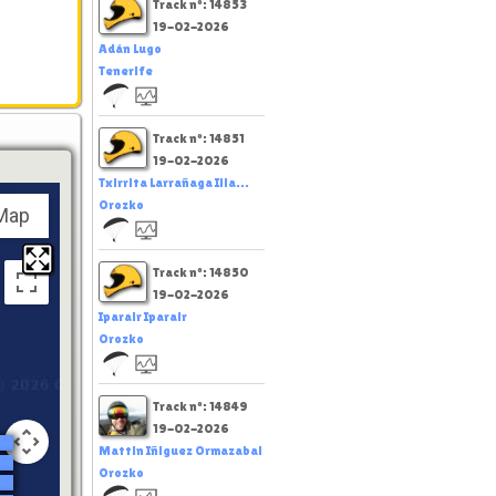
Track nº: 14853
19-02-2026
Adán Lugo
Tenerife
Track nº: 14851
19-02-2026
Txirrita Larrañaga Illa...
Orozko
Map
Track nº: 14850
19-02-2026
Iparair Iparair
Orozko
Track nº: 14849
19-02-2026
Mattin Iñiguez Ormazabal
Orozko