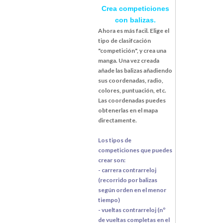
Crea competiciones
con balizas.
Ahora es más facil. Elige el
tipo de clasifcación
"competición", y crea una
manga. Una vez creada
añade las balizas añadiendo
sus coordenadas, radio,
colores, puntuación, etc.
Las coordenadas puedes
obtenerlas en el mapa
directamente.
Los tipos de
competiciones que puedes
crear son:
- carrera contrarreloj
(recorrido por balizas
según orden en el menor
tiempo)
- vueltas contrarreloj (nº
de vueltas completas en el