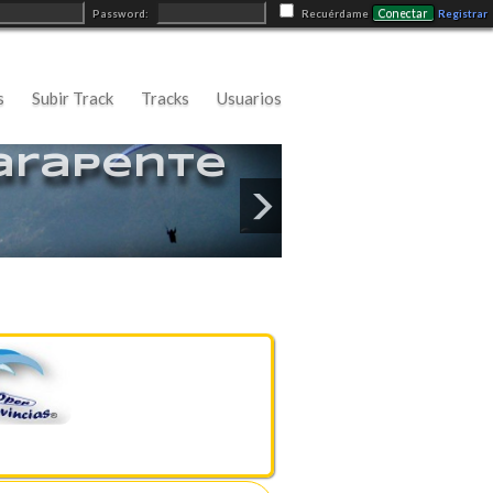
Conectar
Password:
Recuérdame
Registrar
s
Subir Track
Tracks
Usuarios
arapente