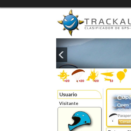
+20
+20
+20
13
Usuario
Visitante
Parapent
Cerra