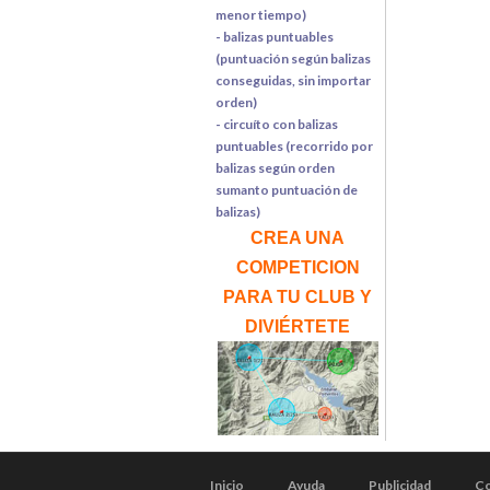
menor tiempo)
- balizas puntuables
(puntuación según balizas
conseguidas, sin importar
orden)
- circuíto con balizas
puntuables (recorrido por
balizas según orden
sumanto puntuación de
balizas)
CREA UNA
COMPETICION
PARA TU CLUB Y
DIVIÉRTETE
Inicio
Ayuda
Publicidad
Co