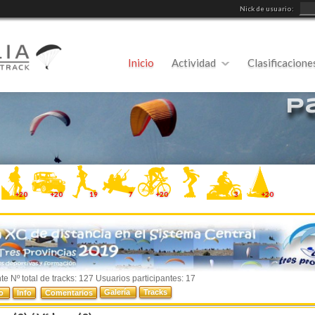
Nick de usuario:
Inicio
Actividad
Clasificacione
P
+20
+20
19
7
+20
3
+20
e Nº total de tracks: 127 Usuarios participantes: 17
Galería
Tracks
do
Info
Comentarios